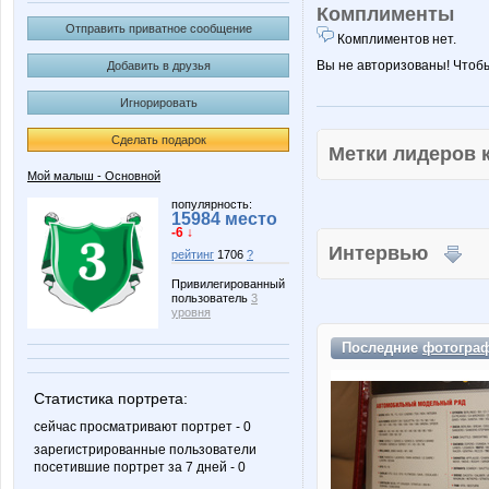
Комплименты
Отправить приватное сообщение
Комплиментов нет.
Вы не авторизованы! Чтоб
Добавить в друзья
Игнорировать
Сделать подарок
Метки лидеров
Мой малыш - Основной
популярность:
15984 место
-6 ↓
Интервью
рейтинг
1706
?
Привилегированный
пользователь
3
уровня
Последние
фотогра
Статистика портрета:
сейчас просматривают портрет - 0
зарегистрированные пользователи
посетившие портрет за 7 дней - 0